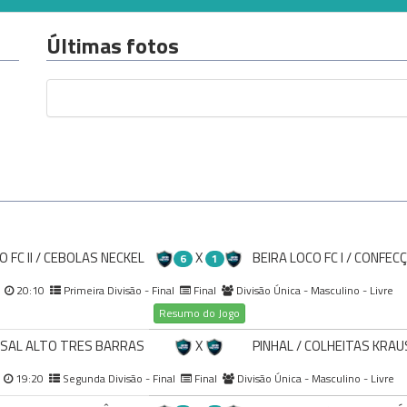
Últimas fotos
O FC II / CEBOLAS NECKEL
X
BEIRA LOCO FC I / CONFEC
6
1
20:10
Primeira Divisão - Final
Final
Divisão Única - Masculino - Livre
Resumo do Jogo
SAL ALTO TRES BARRAS
X
PINHAL / COLHEITAS KRAU
19:20
Segunda Divisão - Final
Final
Divisão Única - Masculino - Livre