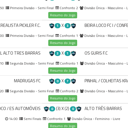
:50
Primeira Divisão - Semi Final
Confronto 2
Divisão Única - Masculino - L
Resumo do Jogo
REALISTA PICKLER F.C.
X
BEIRA LOCO FC I / CON
1
3
:00
Primeira Divisão - Semi Final
Confronto 1
Divisão Única - Masculino - L
Resumo do Jogo
L ALTO TRES BARRAS
X
OS GURIS F.C
3
1
:10
Segunda Divisão - Semi Final
Confronto 1
Divisão Única - Masculino - L
Resumo do Jogo
MADRUGAS FC
X
PINHAL / COLHEITAS K
0
7
:20
Segunda Divisão - Semi Final
Confronto 2
Divisão Única - Masculino - L
Resumo do Jogo
OCO / ES AUTOMÓVEIS
(3) X (2)
ALTO TRÊS BARRAS
0
0
14:00
Semi Finais
Confronto 1
Divisão Única - Feminino - Livre
Resumo do Jogo