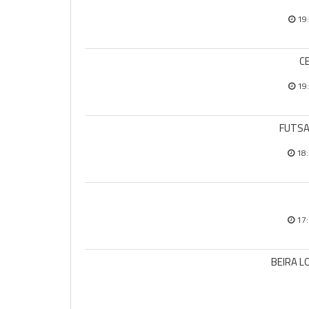
19
CE
19
FUTSA
18
17
BEIRA L