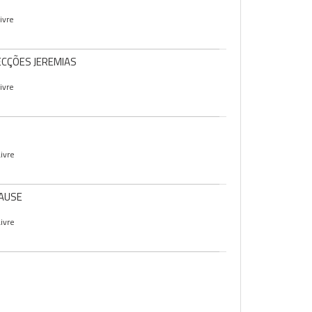
ivre
FECÇÕES JEREMIAS
ivre
ivre
RAUSE
ivre