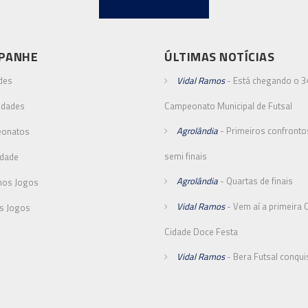
PANHE
ÚLTIMAS NOTÍCIAS
des
Vidal Ramos
- Está chegando o 3
idades
Campeonato Municipal de Futsal
Agrolândia
- Primeiros confronto
onatos
semi finais
idade
Agrolândia
- Quartas de finais
mos Jogos
Vidal Ramos
- Vem aí a primeira 
s Jogos
Cidade Doce Festa
Vidal Ramos
- Bera Futsal conqui