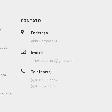
CONTATO
4º
Endereço
Vidal Ramos / SC
s das
E-mail
infovidalramos@gmail.com
Telefone(s)
Copa
(47) 9 9951-9954
(47) 3356-1489
sta Tetra