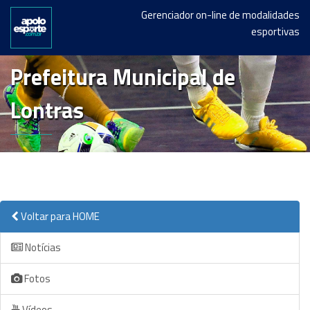
Gerenciador on-line de modalidades
esportivas
Prefeitura Municipal de
Lontras
Voltar para HOME
Notícias
Fotos
Vídeos