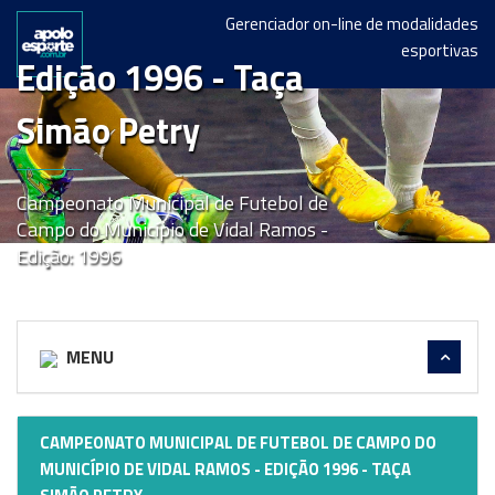
Gerenciador on-line de modalidades
esportivas
Edição 1996 - Taça
Simão Petry
Campeonato Municipal de Futebol de
Campo do Município de Vidal Ramos -
Edição: 1996
MENU
CAMPEONATO MUNICIPAL DE FUTEBOL DE CAMPO DO
MUNICÍPIO DE VIDAL RAMOS - EDIÇÃO 1996 - TAÇA