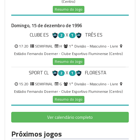
(Centro)
Resumo do Jogo
Domingo, 15 de dezembro de 1996
CLUBE ES
X
TRÊS ES
2
1
17:20
SEMIFINAL
H
1° Divisão - Masculino - Livre
Estádio Fernando Doerner - Clube Esportivo Fluminense (Centro)
Resumo do Jogo
SPORT CL
X
FLORESTA
2
1
15:20
SEMIFINAL
G
1° Divisão - Masculino - Livre
Estádio Fernando Doerner - Clube Esportivo Fluminense (Centro)
Resumo do Jogo
Ver calendário completo
Próximos jogos