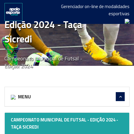
Gerenciador on-line de modalidades
esportivas
Edição 2024 - Taça
Sicredi
Campeonato Municipal de Futsal -
Edição: 2024
MENU
CAMPEONATO MUNICIPAL DE FUTSAL - EDIÇÃO 2024 -
TAÇA SICREDI